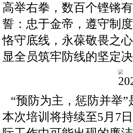
高举右拳，数百个铿锵有
誓：忠于金帝，遵守制度
恪守底线，永葆敬畏之心
显全员筑牢防线的坚定决
“预防为主，惩防并举
本次培训将持续至5月7