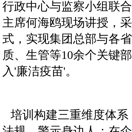
行政中心与监察小组联合
主席何海鸥现场讲授，采
式，实现集团总部与各省
质、生管等10余个关键
入'廉洁疫苗'。
培训构建三重维度体系
法规，警示身边人；在企