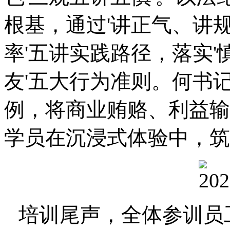
根基，通过'讲正气、讲
率'五讲实践路径，落实
友'五大行为准则。何书
例，将商业贿赂、利益输
学员在沉浸式体验中，筑
培训尾声，全体参训员