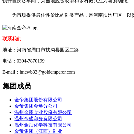
镇开设扶贫车间，为当地脱贫攻坚和乡村振兴注入新的动能。
为市场提供最佳性价比的鞋类产品，是河南扶沟厂区一以
联系我们
地址：河南省周口市扶沟县园区二路
电话：0394-7870199
E-mail：hncwb33@goldemperor.com
集团成员
金帝集团股份有限公司
金帝集团金焕分公司
温州金臻实业股份有限公司
温州帝盛印务有限公司
温州金灿化学科技有限公司
金帝集团（江西）鞋业