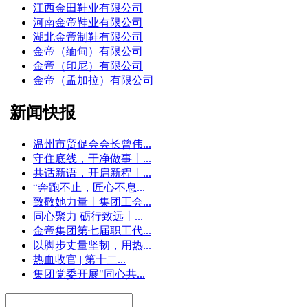
江西金田鞋业有限公司
河南金帝鞋业有限公司
湖北金帝制鞋有限公司
金帝（缅甸）有限公司
金帝（印尼）有限公司
金帝（孟加拉）有限公司
新闻快报
温州市贸促会会长曾伟...
守住底线，干净做事丨...
共话新语，开启新程丨...
“奔跑不止，匠心不息...
致敬她力量丨集团工会...
同心聚力 砺行致远丨...
金帝集团第七届职工代...
以脚步丈量坚韧，用热...
热血收官 | 第十二...
集团党委开展"同心共...