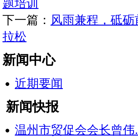
题培训
下一篇：
风雨兼程，砥砺前
拉松
新闻中心
近期要闻
新闻快报
温州市贸促会会长曾伟..