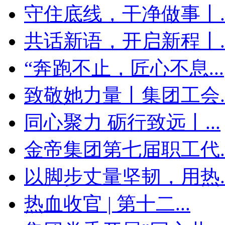
守住底线，干净做事丨..
共话新语，开启新程丨..
“奔跑不止，匠心不息...
致敬她力量丨集团工会..
同心聚力 砺行致远丨...
金帝集团第七届职工代..
以脚步丈量坚韧，用热..
热血收官 | 第十二...