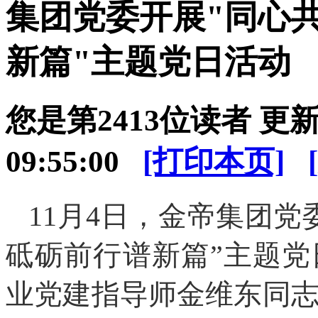
集团党委开展"同心
新篇"主题党日活动
您是第
2413位读者 更新日
09:55:00
[打印本页]
11月4日，金帝集团
砥砺前行谱新篇”主题
业党建指导师金维东同志