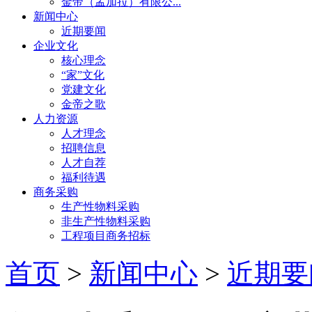
金帝（孟加拉）有限公...
新闻中心
近期要闻
企业文化
核心理念
“家”文化
党建文化
金帝之歌
人力资源
人才理念
招聘信息
人才自荐
福利待遇
商务采购
生产性物料采购
非生产性物料采购
工程项目商务招标
首页
>
新闻中心
>
近期要