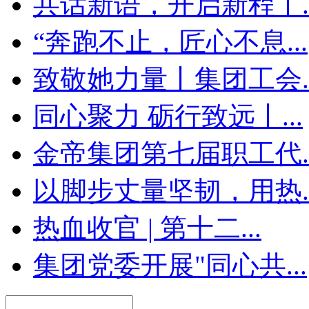
共话新语，开启新程丨..
“奔跑不止，匠心不息...
致敬她力量丨集团工会..
同心聚力 砺行致远丨...
金帝集团第七届职工代..
以脚步丈量坚韧，用热..
热血收官 | 第十二...
集团党委开展"同心共...