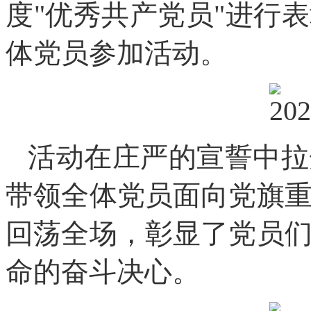
度"优秀共产党员"进行
体党员参加活动。
活动在庄严的宣誓中拉
带领全体党员面向党旗
回荡全场，彰显了党员
命的奋斗决心。